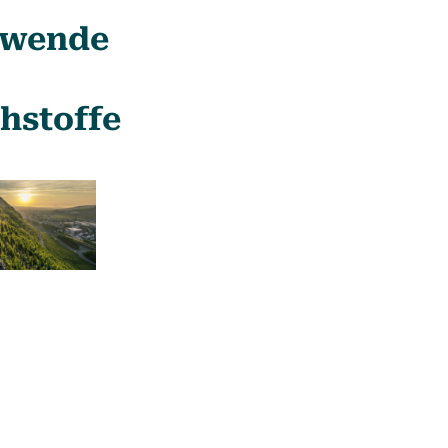
ewende
hstoffe