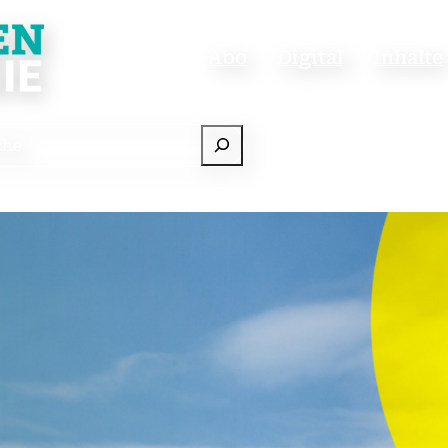
Abo
Digital
Inhalte
e
dIn