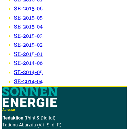
SE-2015-06
SE-2015-05
SE-2015-04
SE-2015-03
SE-2015-02
SE-2015-01
SE-2014-06
SE-2014-05
SE-2014-04
Adresse
Redaktion
(Print & Digital)
Tatiana Abarzúa (V. i. S. d. P.)