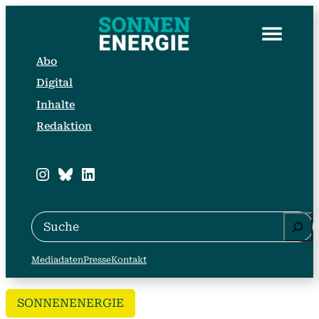
Abo
Digital
Inhalte
Redaktion
Instagram
Bluesky
LinkedIn
Suche
Mediadaten
Presse
Kontakt
SONNENENERGIE